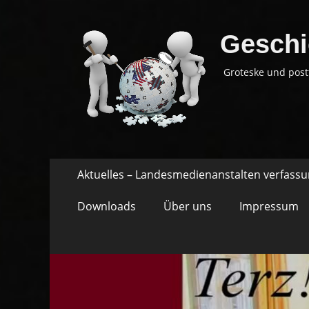
Geschi
Groteske und post
Springe
Primäres
Aktuelles – Landesmedienanstalten verfass
zum
Menü
Inhalt
Downloads
Über uns
Impressum