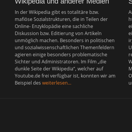
Wikipedia und anderer Medien
In der Wikipedia gibt es totalitäre bzw.
A
mafiöse Sozialstrukturen, die in Teilen der
h
Online- Enzyklopädie eine sachliche
e
Diskussion bzw. Editierung von Artikeln
e
unmöglich machen. Besonders in politischen
i
und sozialwissenschaftlichen Themenfeldern
U
agieren einige besonders problematische
r
Sichter und Administratoren. Im Film „die
W
dunkle Seite der Wikipedia“, welcher auf
M
Youtube.de frei verfügbar ist, konnten wir am
O
Beispiel des
weiterlesen...
u