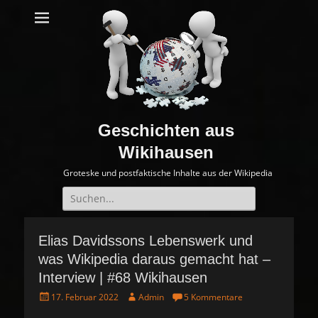
Geschichten aus
Wikihausen
Groteske und postfaktische Inhalte aus der Wikipedia
Suche
nach:
Elias Davidssons Lebenswerk und
was Wikipedia daraus gemacht hat –
Interview | #68 Wikihausen
P
A
17. Februar 2022
Admin
5 Kommentare
o
u