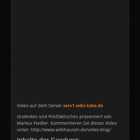
s
t
t
h
e
o
d
r
o
n
Video auf dem Server
serv1.wiki-tube.de
Groteskes und Postfaktisches präsentiert von
Markus Fiedler. Kommentieren Sie dieses Video
unter: http://www.wikihausen.de/video-blog/