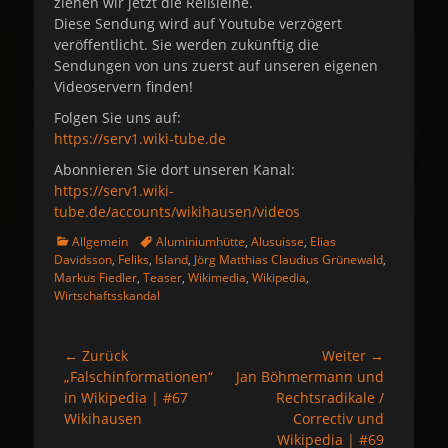
ziehen wir jetzt die Reißleine.
Diese Sendung wird auf Youtube verzögert
veröffentlicht. Sie werden zukünftig die
Sendungen von uns zuerst auf unseren eigenen
Videoservern finden!
Folgen Sie uns auf:
https://serv1.wiki-tube.de
Abonnieren Sie dort unseren Kanal:
https://serv1.wiki-
tube.de/accounts/wikihausen/videos
K
S
Allgemein
Aluminiumhütte
,
Alusuisse
,
Elias
a
c
Davidsson
,
Feliks
,
Island
,
Jörg Matthias Claudius Grünewald
,
t
h
Markus Fiedler
,
Teaser
,
Wikimedia
,
Wikipedia
,
e
l
Wirtschaftsskandal
g
a
o
g
r
w
← Zurück
Weiter →
Beitragsnavigation
i
o
Vorheriger
„Falschinformationen“
Nächster
Jan Böhmermann und
e
r
Beitrag:
in Wikipedia | #67
Beitrag:
Rechtsradikale /
n
t
Wikihausen
Correctiv und
e
Wikipedia | #69