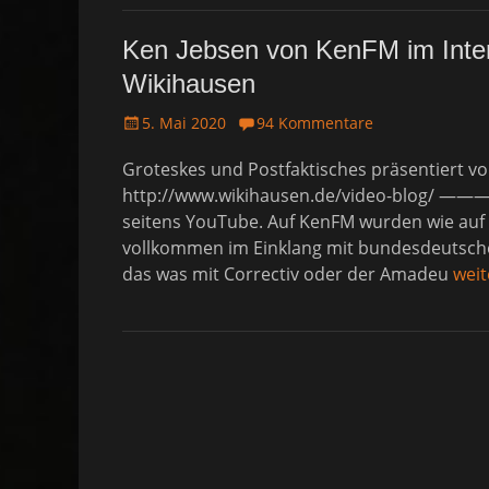
Ken Jebsen von KenFM im Inter
Wikihausen
P
5. Mai 2020
94 Kommentare
o
Groteskes und Postfaktisches präsentiert vo
s
t
http://www.wikihausen.de/video-blog/ ——— 
e
seitens YouTube. Auf KenFM wurden wie auf 
d
vollkommen im Einklang mit bundesdeutsche
o
das was mit Correctiv oder der Amadeu
wei
n