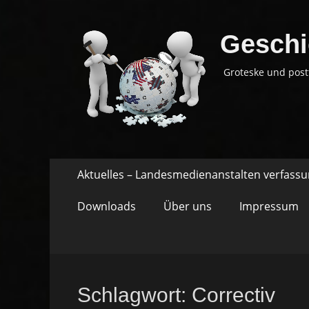
Geschi
Groteske und post
Springe
Primäres
Aktuelles – Landesmedienanstalten verfass
zum
Menü
Inhalt
Downloads
Über uns
Impressum
Schlagwort:
Correctiv