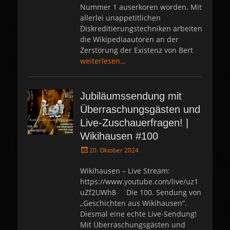
Nummer 1 auserkoren worden. Mit
allerlei unappetitlichen
Diskreditierungstechniken arbeiten
die Wikipediaautoren an der
Zerstörung der Existenz von Bert
weiterlesen…
Jubiläumssendung mit
Überraschungsgästen und
Live-Zuschauerfragen! |
Wikihausen #100
P
20. Oktober 2024
o
s
Wikihausen – Live Stream:
t
https://www.youtube.com/live/uz1
e
uZf2UWh8 Die 100. Sendung von
d
„Geschichten aus Wikihausen“.
o
Diesmal eine echte Live-Sendung!
n
Mit Überraschungsgästen und