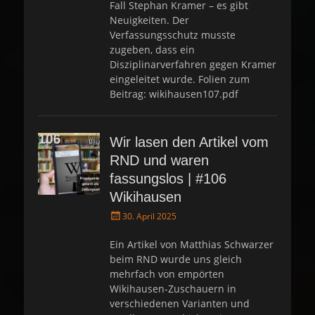
Fall Stephan Kramer – es gibt
n
Neuigkeiten. Der
Verfassungsschutz musste
zugeben, dass ein
Disziplinarverfahren gegen Kramer
eingeleitet wurde. Folien zum
Beitrag: wikihausen107.pdf
Wir lasen den Artikel vom
RND und waren
fassungslos | #106
Wikihausen
P
30. April 2025
o
s
Ein Artikel von Matthias Schwarzer
t
beim RND wurde uns gleich
e
mehrfach von empörten
d
Wikihausen-Zuschauern in
o
verschiedenen Varianten und
n