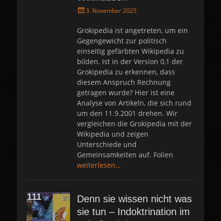
P
3. November 2025
o
s
Grokipedia ist angetreten, um ein
t
Gegengewicht zur politisch
e
einseitig gefärbten Wikipedia zu
d
bilden. Ist in der Version 0,1 der
o
Grokipedia zu erkennen, dass
n
diesem Anspruch Rechnung
getragen wurde? Hier ist eine
Analyse von Artikeln, die sich rund
um den 11.9.2001 drehen. Wir
vergleichen die Grokipedia mit der
Wikipedia und zeigen
Unterschiede und
Gemeinsamkeiten auf. Folien
weiterlesen…
Denn sie wissen nicht was
sie tun – Indoktrination im