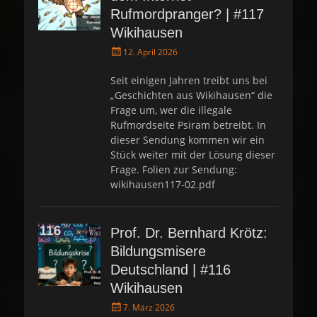
Rufmordpranger? | #117
Wikihausen
P
12. April 2026
o
s
Seit einigen Jahren treibt uns bei
t
„Geschichten aus Wikihausen“ die
e
Frage um, wer die illegale
d
Rufmordseite Psiram betreibt. In
o
dieser Sendung kommen wir ein
n
Stück weiter mit der Lösung dieser
Frage. Folien zur Sendung:
wikihausen117-02.pdf
Prof. Dr. Bernhard Krötz:
Bildungsmisere
Deutschland | #116
Wikihausen
P
7. März 2026