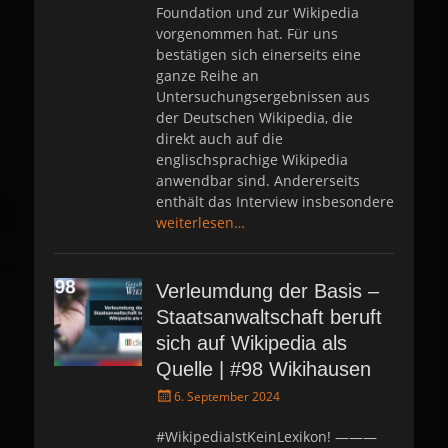
Foundation und zur Wikipedia
vorgenommen hat. Für uns
bestätigen sich einerseits eine
ganze Reihe an
Untersuchungsergebnissen aus
der Deutschen Wikipedia, die
direkt auch auf die
englischsprachige Wikipedia
anwendbar sind. Andererseits
enthält das Interview insbesondere
weiterlesen…
Verleumdung der Basis –
Staatsanwaltschaft beruft
sich auf Wikipedia als
Quelle | #98 Wikihausen
P
6. September 2024
o
s
#WikipediaIstKeinLexikon! ———