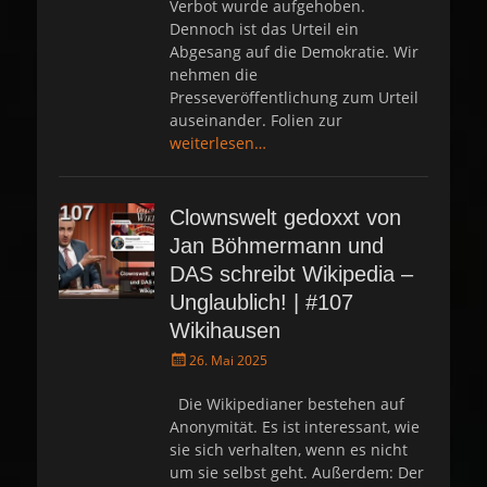
Verbot wurde aufgehoben.
Dennoch ist das Urteil ein
Abgesang auf die Demokratie. Wir
nehmen die
Presseveröffentlichung zum Urteil
auseinander. Folien zur
weiterlesen…
Clownswelt gedoxxt von
Jan Böhmermann und
DAS schreibt Wikipedia –
Unglaublich! | #107
Wikihausen
P
26. Mai 2025
o
s
Die Wikipedianer bestehen auf
t
Anonymität. Es ist interessant, wie
e
sie sich verhalten, wenn es nicht
d
um sie selbst geht. Außerdem: Der
o