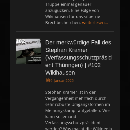
Truppe einmal genauer
anzugucken. Eine Folge von
Wikihausen für das silberne
Brechbecherchen.
weiterlesen…
Der merkwürdige Fall des
Stephan Kramer
(Verfassungsschutzpräsid
ent Thüringen) | #102
Wikihausen
P
6. Januar 2025
o
s
Stephan Kramer ist in der
t
Vergangenheit mehrfach durch
e
sehr robuste Umgangsformen im
d
Meinungskampf aufgefallen. Wie
o
kann so jemand
n
Verfassungsschutzpräsident
werden? Was macht die Wikipedia