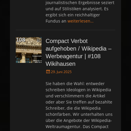
journalistischen Ergebnisse seziert
und auf Stilistiken analysiert. Es
ergibt sich ein reichhaltiger
Fundus an
weiterlesen…
Compact Verbot
aufgehoben / Wikipedia –
Werbeagentur | #108
Wikihausen
P
29. Juni 2025
o
s
Sie haben die Wahl: entweder
t
schreiben Ideologen in Wikipedia
e
und verschlimmern die Artikel
d
oder aber Sie treffen auf bezahlte
o
Schreiber, die die Wikipedia
n
schönfärben. Wir unterhalten uns
über die Angebote der Wikipedia-
Weltraumagentur. Das Compact