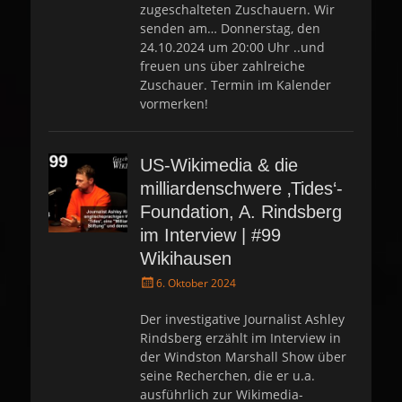
zugeschalteten Zuschauern. Wir
senden am… Donnerstag, den
24.10.2024 um 20:00 Uhr ..und
freuen uns über zahlreiche
Zuschauer. Termin im Kalender
vormerken!
US-Wikimedia & die
milliardenschwere ‚Tides‘-
Foundation, A. Rindsberg
im Interview | #99
Wikihausen
P
6. Oktober 2024
o
s
Der investigative Journalist Ashley
t
Rindsberg erzählt im Interview in
e
der Windston Marshall Show über
d
seine Recherchen, die er u.a.
o
ausführlich zur Wikimedia-
n