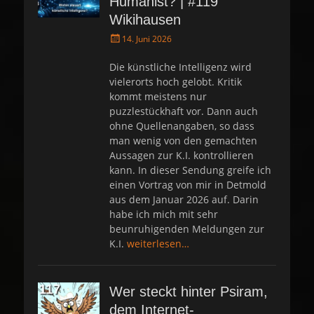
Humanist? | #119
Wikihausen
P
14. Juni 2026
o
s
Die künstliche Intelligenz wird
t
vielerorts hoch gelobt. Kritik
e
kommt meistens nur
d
puzzlestückhaft vor. Dann auch
o
ohne Quellenangaben, so dass
n
man wenig von den gemachten
Aussagen zur K.I. kontrollieren
kann. In dieser Sendung greife ich
einen Vortrag von mir in Detmold
aus dem Januar 2026 auf. Darin
habe ich mich mit sehr
beunruhigenden Meldungen zur
K.I.
weiterlesen…
Wer steckt hinter Psiram,
dem Internet-