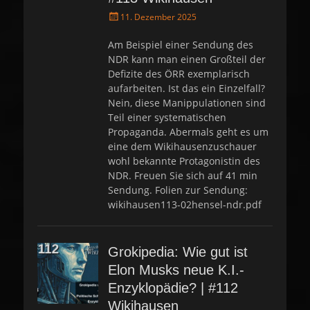
P
11. Dezember 2025
o
s
Am Beispiel einer Sendung des
t
NDR kann man einen Großteil der
e
Defizite des ÖRR exemplarisch
d
aufarbeiten. Ist das ein Einzelfall?
o
Nein, diese Manippulationen sind
n
Teil einer systematischen
Propaganda. Abermals geht es um
eine dem Wikihausenzuschauer
wohl bekannte Protagonistin des
NDR. Freuen Sie sich auf 41 min
Sendung. Folien zur Sendung:
wikihausen113-02hensel-ndr.pdf
Grokipedia: Wie gut ist
Elon Musks neue K.I.-
Enzyklopädie? | #112
Wikihausen