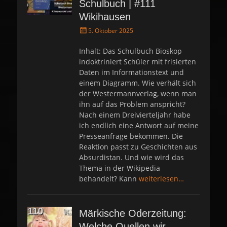
Schulbuch | #111
Wikihausen
P
5. Oktober 2025
o
s
Inhalt: Das Schulbuch Bioskop
t
indoktriniert Schüler mit frisierten
e
Daten im Informationstext und
d
einem Diagramm. Wie verhält sich
o
der Westermannverlag, wenn man
n
ihn auf das Problem anspricht?
Nach einem Dreivierteljahr habe
ich endlich eine Antwort auf meine
Presseanfrage bekommen. Die
Reaktion passt zu Geschichten aus
Absurdistan. Und wie wird das
Thema in der Wikipedia
behandelt? Kann
weiterlesen…
Märkische Oderzeitung:
Welche Quellen wir