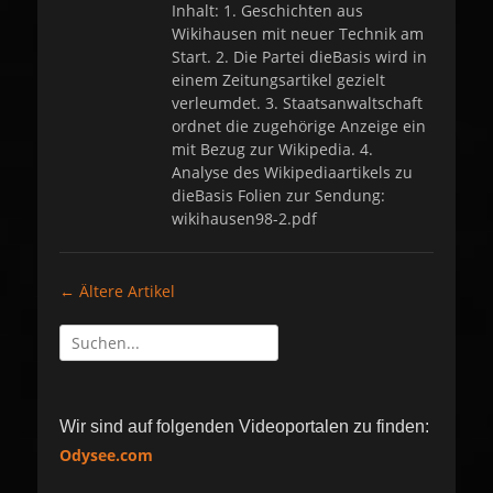
t
Inhalt: 1. Geschichten aus
e
Wikihausen mit neuer Technik am
d
Start. 2. Die Partei dieBasis wird in
o
einem Zeitungsartikel gezielt
n
verleumdet. 3. Staatsanwaltschaft
ordnet die zugehörige Anzeige ein
mit Bezug zur Wikipedia. 4.
Analyse des Wikipediaartikels zu
dieBasis Folien zur Sendung:
wikihausen98-2.pdf
Artikel-
←
Ältere Artikel
Navigation
Suche
nach:
Wir sind auf folgenden Videoportalen zu finden:
Odysee.com