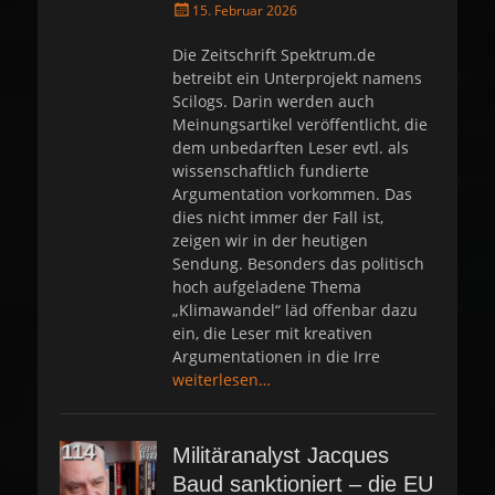
P
15. Februar 2026
o
s
Die Zeitschrift Spektrum.de
t
betreibt ein Unterprojekt namens
e
Scilogs. Darin werden auch
d
Meinungsartikel veröffentlicht, die
o
dem unbedarften Leser evtl. als
n
wissenschaftlich fundierte
Argumentation vorkommen. Das
dies nicht immer der Fall ist,
zeigen wir in der heutigen
Sendung. Besonders das politisch
hoch aufgeladene Thema
„Klimawandel“ läd offenbar dazu
ein, die Leser mit kreativen
Argumentationen in die Irre
weiterlesen…
Militäranalyst Jacques
Baud sanktioniert – die EU