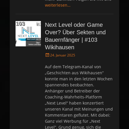
weiterlesen…
Next Level oder Game
Over? Über Sekten und
Bauernfänger | #103
Wikihausen
P
24. Januar 2025
o
s
Auf dem Telegram-Kanal von
t
„Geschichten aus Wikihausen“
e
konnte man in den letzten Wochen
d
spannendes beobachten.
o
Anhänger und Betreiber der
n
Coaching-Wahrheits-Platform
„Next Level“ haben konzertiert
unseren Kanal mit Meinungen und
Kommentaren geflutet. Mit dabei:
Ganz viel Werbung für „Next
Level“. Grund genug, sich die