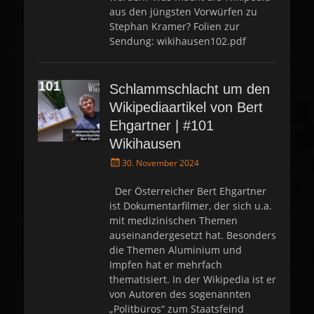
aus den jüngsten Vorwürfen zu
Stephan Kramer? Folien zur
Sendung: wikihausen102.pdf
Schlammschlacht um den
Wikipediaartikel von Bert
Ehgartner | #101
Wikihausen
P
30. November 2024
o
s
Der Österreicher Bert Ehgartner
t
ist Dokumentarfilmer, der sich u.a.
e
mit medizinischen Themen
d
auseinandergesetzt hat. Besonders
o
die Themen Aluminium und
n
Impfen hat er mehrfach
thematisiert. In der Wikipedia ist er
von Autoren des sogenannten
„Politbüros“ zum Staatsfeind