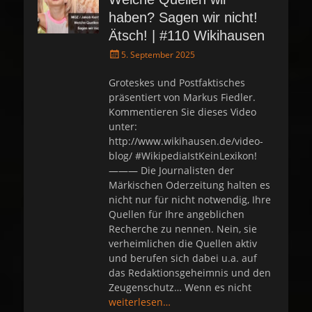
haben? Sagen wir nicht!
Ätsch! | #110 Wikihausen
P
5. September 2025
o
s
Groteskes und Postfaktisches
t
präsentiert von Markus Fiedler.
e
Kommentieren Sie dieses Video
d
unter:
o
http://www.wikihausen.de/video-
n
blog/ #WikipediaIstKeinLexikon!
——— Die Journalisten der
Märkischen Oderzeitung halten es
nicht nur für nicht notwendig, Ihre
Quellen für Ihre angeblichen
Recherche zu nennen. Nein, sie
verheimlichen die Quellen aktiv
und berufen sich dabei u.a. auf
das Redaktionsgeheimnis und den
Zeugenschutz… Wenn es nicht
weiterlesen…