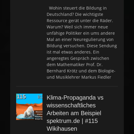
o
s
Wohin steuert die Bildung in
t
Deutschland? Die wichtigste
e
Ressource gerät unter die Räder.
d
Warum? Weil sich immer neue
o
unfähige Politiker ein ums andere
n
Mal an einer Neuregulierung von
Bildung versuchen. Diese Sendung
ist mal etwas anderes. Ein
angeregtes Gespräch zwischen
dem Mathematiker Prof. Dr.
Bernhard Krötz und dem Biologie-
und Musiklehrer Markus Fiedler
Klima-Propaganda vs
wissenschaftliches
Arbeiten am Beispiel
spektrum.de | #115
Wikihausen