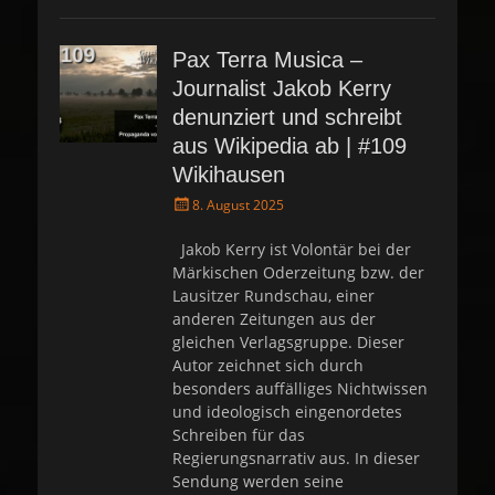
Pax Terra Musica –
Journalist Jakob Kerry
denunziert und schreibt
aus Wikipedia ab | #109
Wikihausen
P
8. August 2025
o
s
Jakob Kerry ist Volontär bei der
t
Märkischen Oderzeitung bzw. der
e
Lausitzer Rundschau, einer
d
anderen Zeitungen aus der
o
gleichen Verlagsgruppe. Dieser
n
Autor zeichnet sich durch
besonders auffälliges Nichtwissen
und ideologisch eingenordetes
Schreiben für das
Regierungsnarrativ aus. In dieser
Sendung werden seine