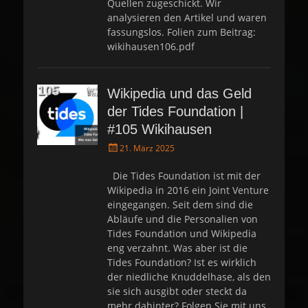
Quellen zugeschickt. Wir
analysieren den Artikel und waren
fassungslos. Folien zum Beitrag:
wikihausen106.pdf
Wikipedia und das Geld
der Tides Foundation |
#105 Wikihausen
P
21. März 2025
o
s
Die Tides Foundation ist mit der
t
Wikipedia in 2016 ein Joint Venture
e
eingegangen. Seit dem sind die
d
Abläufe und die Personalien von
o
Tides Foundation und Wikipedia
n
eng verzahnt. Was aber ist die
Tides Foundation? Ist es wirklich
der niedliche Knuddelhase, als den
sie sich ausgibt oder steckt da
mehr dahinter? Folgen Sie mit uns