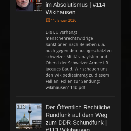
im Absolutismus | #114
Wikihausen
P
11. Januar 2026
o
s
Die EU verhängt
t
menschenrechtswidrige
e
Sanktionen nach Belieben u.a.
d
auch gegen den hochgeschätzten
o
schweizer Militäranaylsten und
n
Oberst der Schweizer Armee i.R.
Jacques Baud. Wir schauen uns
den Wikipediaeintrag zu diesem
Fall an. Folien zur Sendung:
wikihausen114b.pdf
Der Öffentlich Rechtliche
Rundfunk auf dem Weg
zum DDR-Schundfunk |
#113 Wikihausen