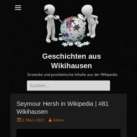
Geschichten aus
Wikihausen
Groteske und postfaktische Inhalte aus der Wikipedia
Suche
nach:
Seymour Hersh in Wikipedia | #81
Wikihausen
P
A
2. März 2023
Admin
o
u
s
t
t
h