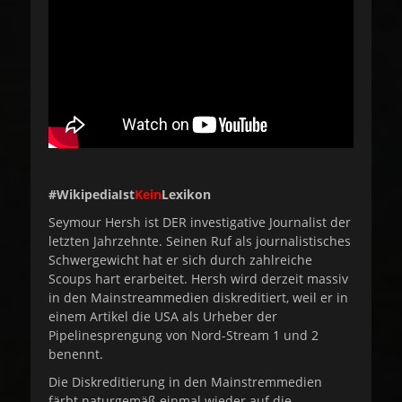
e
o
d
r
o
n
#WikipediaIst
Kein
Lexikon
Seymour Hersh ist DER investigative Journalist der
letzten Jahrzehnte. Seinen Ruf als journalistisches
Schwergewicht hat er sich durch zahlreiche
Scoups hart erarbeitet. Hersh wird derzeit massiv
in den Mainstreammedien diskreditiert, weil er in
einem Artikel die USA als Urheber der
Pipelinesprengung von Nord-Stream 1 und 2
benennt.
Die Diskreditierung in den Mainstremmedien
färbt naturgemäß einmal wieder auf die