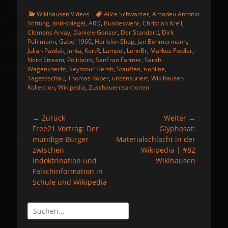
K
S
Wikihausen Videos
Alice Schwarzer
,
Amadeu Antonio
a
c
Stiftung
,
anti-spiegel
,
ARD
,
Bundeswehr
,
Christian Kreil
,
t
h
Clemens Arvay
,
Daniele Ganser
,
Der Standard
,
Dirk
e
l
Pohlmann
,
Gabel 1960
,
Harlekin Shop
,
Jan Böhmermann
,
g
a
Julian Pawlak
,
Junta
,
KurtR
,
Lämpel
,
LennBr
,
Markus Fiedler
,
o
g
Nord Stream
,
Politbüro
,
SanFran Farmer
,
Sarah
r
w
Wagenknecht
,
Seymour Hersh
,
Stauffen
,
t-online
,
i
o
Tagessschau
,
Thomas Röper
,
unzensuriert
,
Wikihausen
e
r
Kollektion
,
Wikipedia
,
Zuschauerreaktionen
n
t
e
← Zurück
Weiter →
Beitragsnavigation
Vorheriger
Free21 Vortrag: Der
Nächster
Glyphosat:
Beitrag:
mündige Bürger
Beitrag:
Materialschlacht in der
zwischen
Wikipedia | #82
Indoktrination und
Wikihausen
Falschinformation in
Schule und Wikipedia
Suche
nach: