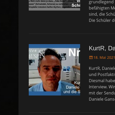
grundlegend 
o
befähigten Me
n
sind, die Sch
Die Schüler 
KurtR, Da
P
18. Mai 202
o
KurtR, Danie
s
t
und Postfakt
e
Diesmal habe
d
Interview. Wi
o
mit der Sendu
n
Daniele Gans