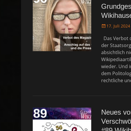
Grundgese
Wikihaus
P
17. Juli 2024
o
Das Verbot d
s
t
der Staatsor
e
absichtlich n
d
Wikipediaart
o
wieder. Und 
n
dem Politolo
rechtliche u
Neues vo
Verschwör
#89 Wiki