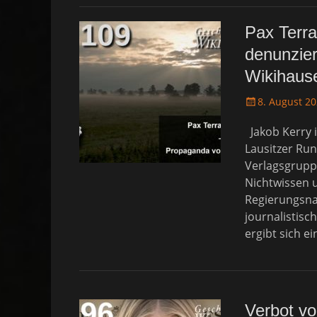
Pax Terra
denunzier
Wikihaus
P
8. August 2
o
Jakob Kerry i
s
t
Lausitzer Ru
e
Verlagsgruppe
d
Nichtwissen 
o
Regierungsna
n
journalistisch
ergibt sich e
Verbot vo