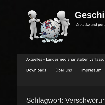
Geschi
Groteske und post
Springe
Primäres
Aktuelles – Landesmedienanstalten verfass
zum
Menü
Inhalt
Downloads
Über uns
Impressum
Schlagwort:
Verschwörun