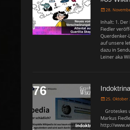
P
28. Novemb
o
Inhalt: 1. De
s
t
Fiedler veröf
e
Querdenker-L
d
auf unsere le
o
dazu in Sendu
n
Leiner aka W
Indoktrin
P
25. Oktober
o
Groteskes un
s
t
Markus Fiedle
e
http://www.w
d