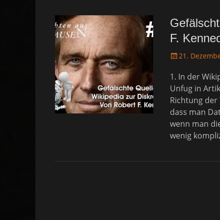
Gefälscht
F. Kenned
P
21. Dezembe
o
1. In der Wik
s
t
Unfug in Arti
e
Richtung der 
d
dass man Date
o
wenn man die 
n
wenig kompliz