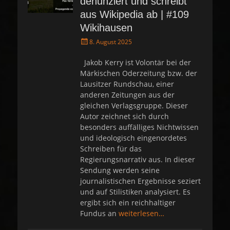
denunziert und schreibt
aus Wikipedia ab | #109
Wikihausen
P
8. August 2025
o
s
Jakob Kerry ist Volontär bei der
t
Märkischen Oderzeitung bzw. der
e
Lausitzer Rundschau, einer
d
anderen Zeitungen aus der
o
gleichen Verlagsgruppe. Dieser
n
Autor zeichnet sich durch
besonders auffälliges Nichtwissen
und ideologisch eingenordetes
Schreiben für das
Regierungsnarrativ aus. In dieser
Sendung werden seine
journalistischen Ergebnisse seziert
und auf Stilistiken analysiert. Es
ergibt sich ein reichhaltiger
Fundus an
weiterlesen…