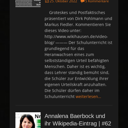
P
25. Oktober 2022
5 Kommentare
o
s
Groteskes und Postfaktisches
t
präsentiert von Dirk Pohlmann und
e
Markus Fiedler. Kommentieren Sie
d
dieses Video unter:
o
http://www.wikihausen.de/video-
n
blog/ ——— Der Schulunterricht ist
grundlegend für das
Heranwachsen eines zum
selbstständigen Urteil befähigten
Menschen. Daher ist es wichtig,
dass Lehrer ständig bemüht sind,
die Schüler zur Entwicklung ihrer
eigenen Urteilskraft anzuhalten.
Die Schüler dürfen daher im
Schulunterricht
weiterlesen…
Annalena Baerbock und
ihr Wikipedia-Eintrag | #62