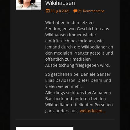
Wikihausen
P
30. Juli 2021
21 Kommentare
o
s
Wir haben in den letzten
t
Sendungen von Geschichten aus
e
Wikihausen immer wieder
d
eindrücklich beschrieben, wie
o
jemand durch die Wikipedianer an
n
den medialen Pranger gestellt und
öffentlich zur medialen
Auspeitschung freigegeben wird.
So geschehen bei Daniele Ganser,
Elias Davidsson, Dieter Dehm und
vielen vielen mehr.
Allerdings sieht das bei Annalena
Baerbock und anderen bei den
Wikipedianern beliebten Personen
ganz anders aus.
weiterlesen…
Suche