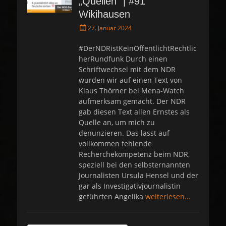
„Quellen“ | #91
Wikihausen
P
27. Januar 2024
o
s
#DerNDRistKeinÖffentlichtRechtlic
t
herRundfunk Durch einen
e
Schriftwechsel mit dem NDR
d
wurden wir auf einen Text von
o
Klaus Thörner bei Mena-Watch
n
aufmerksam gemacht. Der NDR
gab diesen Text allen Ernstes als
Quelle an, um mich zu
denunzieren. Das lässt auf
vollkommen fehlende
Recherchekompetenz beim NDR,
speziell bei den selbsternannten
Journalisten Ursula Hensel und der
gar als Investigativjournalistin
geführten Angelika
weiterlesen…