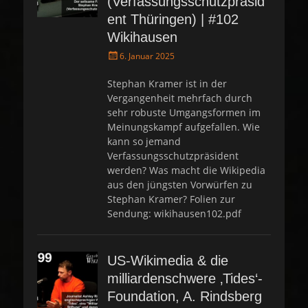
(Verfassungsschutzpräsid
ent Thüringen) | #102
Wikihausen
P
6. Januar 2025
o
s
Stephan Kramer ist in der
t
Vergangenheit mehrfach durch
e
sehr robuste Umgangsformen im
d
Meinungskampf aufgefallen. Wie
o
kann so jemand
n
Verfassungsschutzpräsident
werden? Was macht die Wikipedia
aus den jüngsten Vorwürfen zu
Stephan Kramer? Folien zur
Sendung: wikihausen102.pdf
US-Wikimedia & die
milliardenschwere ‚Tides‘-
Foundation, A. Rindsberg