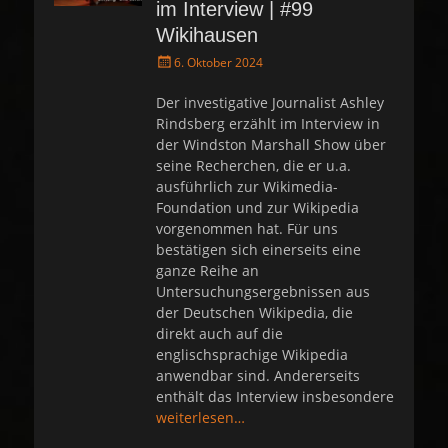
im Interview | #99
Wikihausen
P
6. Oktober 2024
o
s
Der investigative Journalist Ashley
t
Rindsberg erzählt im Interview in
e
der Windston Marshall Show über
d
seine Recherchen, die er u.a.
o
ausführlich zur Wikimedia-
n
Foundation und zur Wikipedia
vorgenommen hat. Für uns
bestätigen sich einerseits eine
ganze Reihe an
Untersuchungsergebnissen aus
der Deutschen Wikipedia, die
direkt auch auf die
englischsprachige Wikipedia
anwendbar sind. Andererseits
enthält das Interview insbesondere
weiterlesen…