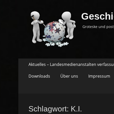
Geschi
Groteske und post
Springe
Primäres
Aktuelles – Landesmedienanstalten verfass
zum
Menü
Inhalt
Downloads
Über uns
Impressum
Schlagwort:
K.I.