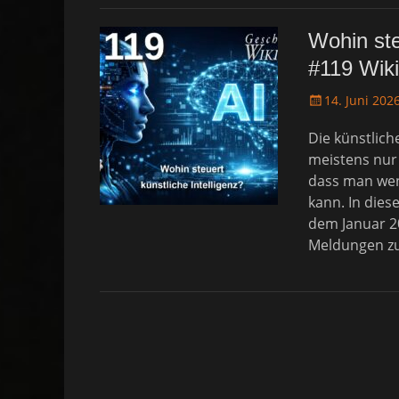
Wohin ste
#119 Wik
P
14. Juni 202
o
Die künstlich
s
t
meistens nur
e
dass man wen
d
kann. In dies
o
dem Januar 2
n
Meldungen zu