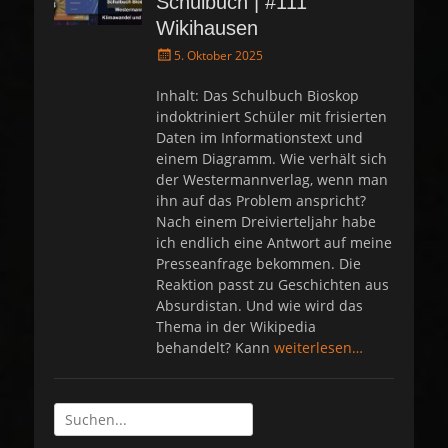
Schulbuch | #111
Wikihausen
P
5. Oktober 2025
o
s
Inhalt: Das Schulbuch Bioskop
t
indoktriniert Schüler mit frisierten
e
Daten im Informationstext und
d
einem Diagramm. Wie verhält sich
o
der Westermannverlag, wenn man
n
ihn auf das Problem anspricht?
Nach einem Dreivierteljahr habe
ich endlich eine Antwort auf meine
Presseanfrage bekommen. Die
Reaktion passt zu Geschichten aus
Absurdistan. Und wie wird das
Thema in der Wikipedia
behandelt? Kann
weiterlesen…
Suche
nach: