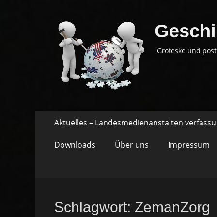
Geschi
Groteske und post
Springe
Primäres
Aktuelles – Landesmedienanstalten verfass
zum
Menü
Inhalt
Downloads
Über uns
Impressum
Schlagwort:
ZemanZorg