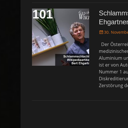
Schlammsc
Ehgartner
P
30. Novemb
o
Der Österreic
s
t
medizinische
e
Aluminium und
d
ist er von Au
o
Nummer 1 aus
n
Diskreditieru
Zerstörung d