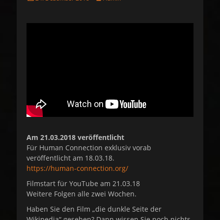
o
u
s
t
t
h
e
o
d
r
o
n
Am 21.03.2018 veröffentlicht
Für Human Connection exklusiv vorab
veröffentlicht am 18.03.18.
https://human-connection.org/
Filmstart für YouTube am 21.03.18
Weitere Folgen alle zwei Wochen.
Haben Sie den Film „die dunkle Seite der
Wikipedia“ gesehen? Dann wissen Sie noch nichts