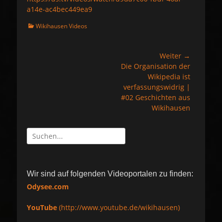
a14e-ac4bec449ea9
K
Wikihausen Videos
a
t
e
Weiter →
Beitragsnavigation
g
Nächster
Die Organisation der
o
Beitrag:
Wikipedia ist
r
verfassungswidrig |
i
e
#02 Geschichten aus
n
Wikihausen
Suche
nach:
Wir sind auf folgenden Videoportalen zu finden:
Odysee.com
YouTube
(http://www.youtube.de/wikihausen)