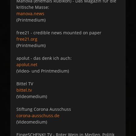
Manova (ehemals Rubikon) - Das Magazin für die
kritische Masse:
manova.news
(Printmedium)
free21 - credible news mounted on paper
free21.org
(Printmedium)
apolut - das denk ich auch:
apolut.net
(Video- und Printmedium)
Bittel TV
bittel.tv
(Videomedium)
Stiftung Corona Ausschuss
corona-ausschuss.de
(Videomedium)
EingeSCHENKt TV - Roter Wein in Medien, Politik