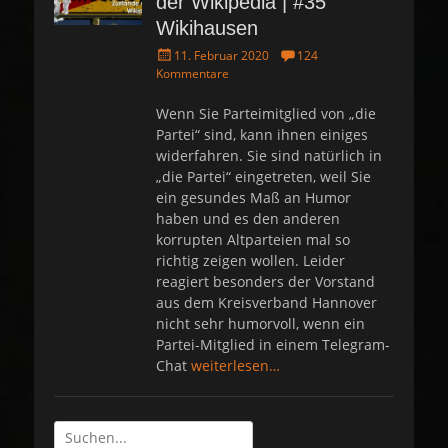
der Wikipedia | #35
Wikihausen
P
11. Februar 2020
124
o
Kommentare
s
t
Wenn Sie Parteimitglied von „die
e
Partei“ sind, kann ihnen einiges
d
widerfahren. Sie sind natürlich in
o
„die Partei“ eingetreten, weil Sie
n
ein gesundes Maß an Humor
haben und es den anderen
korrupten Altparteien mal so
richtig zeigen wollen. Leider
reagiert besonders der Vorstand
aus dem Kreisverband Hannover
nicht sehr humorvoll, wenn ein
Partei-Mitglied in einem Telegram-
Chat
weiterlesen…
Suche