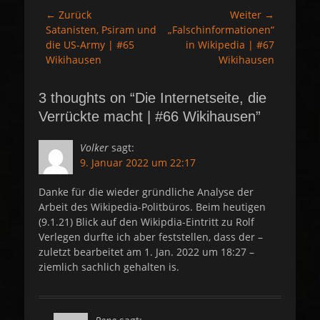
e
r
← Zurück
Weiter →
Beitragsnavigation
n
t
Vorheriger
Satanisten, Psiram und
Nächster
„Falschinformationen“
e
Beitrag:
die US-Army | #65
Beitrag:
in Wikipedia | #67
Wikihausen
Wikihausen
3 thoughts on “Die Internetseite, die
Verrückte macht | #66 Wikihausen”
Volker
sagt:
9. Januar 2022 um 22:17
Danke für die wieder gründliche Analyse der
Arbeit des Wikipedia-Politbüros. Beim heutigen
(9.1.21) Blick auf den Wikipdia-Eintritt zu Rolf
Verlegen durfte ich aber feststellen, dass der –
zuletzt bearbeitet am 1. Jan. 2022 um 18:27 –
ziemlich sachlich gehalten is.