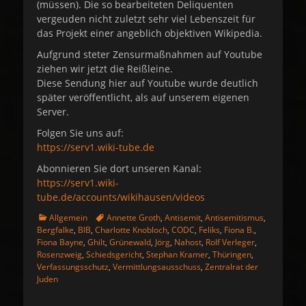
(müssen). Die so bearbeiteten Deliquenten
vergeuden nicht zuletzt sehr viel Lebenszeit für
das Projekt einer angeblich objektiven Wikipedia.
Aufgrund steter Zensurmaßnahmen auf Youtube
ziehen wir jetzt die Reißleine.
Diese Sendung hier auf Youtube wurde deutlich
später veröffentlicht, als auf unserem eigenen
Server.
Folgen Sie uns auf:
https://serv1.wiki-tube.de
Abonnieren Sie dort unseren Kanal:
https://serv1.wiki-
tube.de/accounts/wikihausen/videos
K
S
Allgemein
Annette Groth
,
Antisemit
,
Antisemitismus
,
a
c
Bergfalke
,
BIB
,
Charlotte Knobloch
,
CODC
,
Feliks
,
Fiona B.
,
t
h
Fiona Bayne
,
Ghilt
,
Grünewald
,
Jörg
,
Nahost
,
Rolf Verleger
,
e
l
Rosenzweig
,
Schiedsgericht
,
Stephan Kramer
,
Thüringen
,
g
a
Verfassungsschutz
,
Vermittlungsausschuss
,
Zentralrat der
o
g
Juden
r
w
i
o