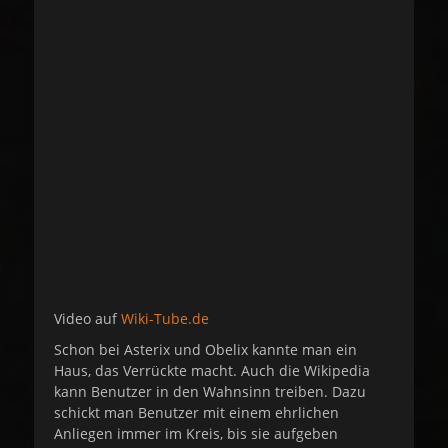
e
o
d
r
o
n
Video auf
Wiki-Tube.de
Schon bei Asterix und Obelix kannte man ein
Haus, das Verrückte macht. Auch die Wikipedia
kann Benutzer in den Wahnsinn treiben. Dazu
schickt man Benutzer mit einem ehrlichen
Anliegen immer im Kreis, bis sie aufgeben