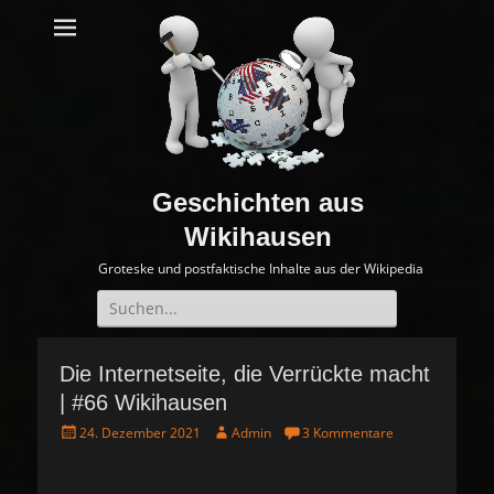
Geschichten aus
Wikihausen
Groteske und postfaktische Inhalte aus der Wikipedia
Suche
nach:
Die Internetseite, die Verrückte macht
| #66 Wikihausen
P
A
24. Dezember 2021
Admin
3 Kommentare
o
u
s
t
t
h