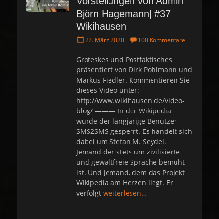
Vorstellungen von Admin
Björn Hagemann| #37
Wikihausen
P
22. März 2020
100 Kommentare
o
s
Groteskes und Postfaktisches
t
präsentiert von Dirk Pohlmann und
e
Markus Fiedler. Kommentieren Sie
d
dieses Video unter:
o
http://www.wikihausen.de/video-
n
blog/ ——— In der Wikipedia
wurde der langjärige Benutzer
SMS2SMS gesperrt. Es handelt sich
dabei um Stefan M. Seydel.
Jemand der stets um zivilisierte
und gewaltfreie Sprache bemüht
ist. Und jemand, dem das Projekt
Wikipedia am Herzen liegt. Er
verfolgt
weiterlesen…