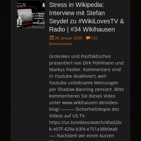
Stress in Wikipedia:
Interview mit Stefan
Seydel zu #WikiLovesTV &
Radio | #34 Wikihausen
P
26. Januar 2020
132
o
Kommentare
s
t
Groteskes und Postfaktisches
e
präsentiert von Dirk Pohlmann und
d
Markus Fiedler. Kommentare sind
o
in Youtube deaktiviert, weil
n
Youtube unliebsame Meinungen
per Shadow-Banning zensiert. Bitte
kommentieren Sie dieses Video
unter www.wikihausen.de/video-
blog/ ——— Sicherheitskopie des
Videos auf US.TV:
https://us.tv/videos/watch/4fad26c
b-e07f-429a-b3f4-e751a38b0eab
—– Nachdem wir einen kurzen