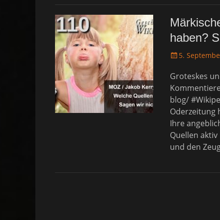
Märkische
haben? Sa
P
5. Septembe
o
Groteskes und
s
t
Kommentieren
e
blog/ #Wikip
d
Oderzeitung h
o
Ihre angeblic
n
Quellen aktiv
und den Zeu