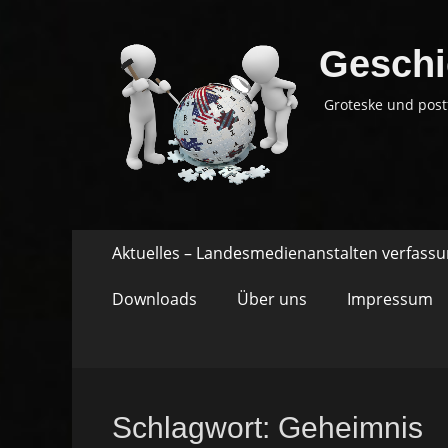
Geschi
Groteske und post
Springe
Primäres
Aktuelles – Landesmedienanstalten verfass
zum
Menü
Inhalt
Downloads
Über uns
Impressum
Schlagwort:
Geheimnis