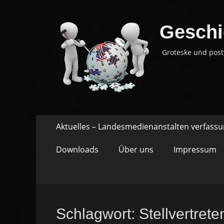
Geschi
Groteske und post
Springe
Primäres
Aktuelles – Landesmedienanstalten verfass
zum
Menü
Inhalt
Downloads
Über uns
Impressum
Schlagwort:
Stellvertret