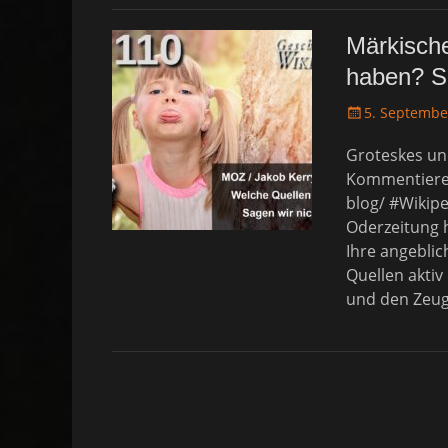
Märkische
haben? Sa
P
5. Septembe
o
Groteskes und
s
t
Kommentieren
e
blog/ #Wikip
d
Oderzeitung h
o
Ihre angeblic
n
Quellen aktiv
und den Zeu