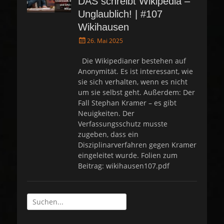
DAS schreibt Wikipedia –
Unglaublich! | #107
Wikihausen
P
26. Mai 2025
o
s
Die Wikipedianer bestehen auf
t
Anonymität. Es ist interessant, wie
e
sie sich verhalten, wenn es nicht
d
um sie selbst geht. Außerdem: Der
o
Fall Stephan Kramer – es gibt
n
Neuigkeiten. Der
Verfassungsschutz musste
zugeben, dass ein
Disziplinarverfahren gegen Kramer
eingeleitet wurde. Folien zum
Beitrag: wikihausen107.pdf
Suche
nach: