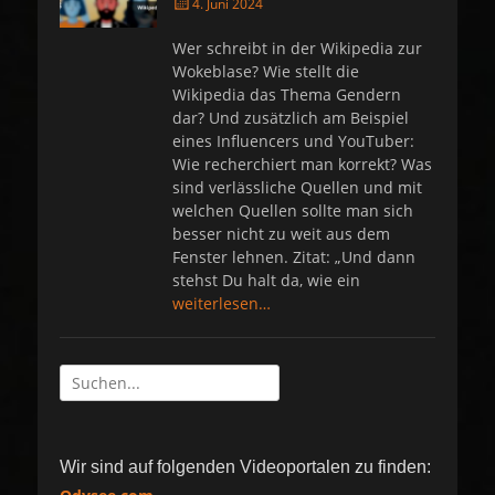
P
4. Juni 2024
o
s
Wer schreibt in der Wikipedia zur
t
Wokeblase? Wie stellt die
e
Wikipedia das Thema Gendern
d
dar? Und zusätzlich am Beispiel
o
eines Influencers und YouTuber:
n
Wie recherchiert man korrekt? Was
sind verlässliche Quellen und mit
welchen Quellen sollte man sich
besser nicht zu weit aus dem
Fenster lehnen. Zitat: „Und dann
stehst Du halt da, wie ein
weiterlesen…
Suche
nach:
Wir sind auf folgenden Videoportalen zu finden: