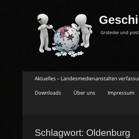
Geschi
Groteske und post
Springe
Primäres
Aktuelles – Landesmedienanstalten verfass
zum
Menü
Inhalt
Downloads
Über uns
Impressum
Schlagwort:
Oldenburg