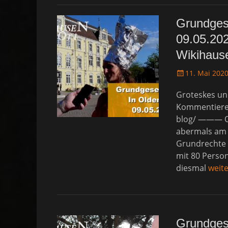
Grundges
09.05.20
Wikihause
P
11. Mai 202
o
Groteskes und
s
t
Kommentieren
e
blog/ ——— Ol
d
abermals am 
o
Grundrechte s
n
mit 80 Pers
diesmal
weit
Grundges