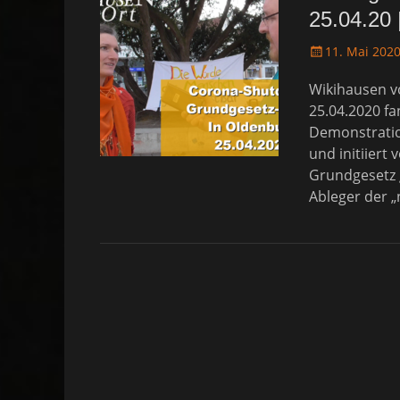
25.04.20 
P
11. Mai 202
o
Wikihausen v
s
t
25.04.2020 f
e
Demonstratio
d
und initiiert
o
Grundgesetz g
n
Ableger der „