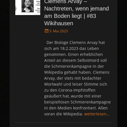
Clemens Arvay –
Nachtreten, wenn jemand
am Boden liegt | #83
Wikihausen
P
3. Mai 2023
o
s
Der Biologe Clemens Arvay hat
t
sich am 18.2.2023 das Leben
e
genommen. Einen erheblichen
d
Anteil an diesem Selbstmord soll
o
die Schmierenkampagne in der
n
Wikipedia gehabt haben. Clemens
Arvay, der stets mit bedachter
Wortwahl und leiser Stimme sich
zu den Corona-Impfstoffen
geäußert hat, wurde mit einer
beispiellosen Schmierenkampagne
in den Medien konfrontiert. Allen
voran die Wikipedia.
weiterlesen…