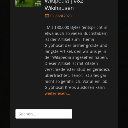
Wikipedia | #82
Wikihausen
P
13. April 2023
o
s
Mit 180.000 Bytes (entspricht in
t
etwa auch so vielen Buchstaben)
e
ist der Artikel zum Thema
d
Glyphosat der bisher größte und
o
längste Artikel, den wir uns je in
n
der Wikipedia angesehen haben.
Dieser Artikel ist mit Zitaten
verschiedenster Studien geradezu
überfrachtet. Tenor: ist alles gar
nicht so gefährlich. Vor allem, ob
Glyphosat Krebs auslösen kann
weiterlesen…
Suche
nach: