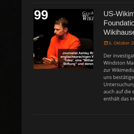
US-Wikime
Foundatio
Wikihaus
P
6. Oktober 
o
Der investiga
s
t
Windston Mars
e
zur Wikimedi
d
uns bestätige
o
Untersuchung
n
auch auf die 
enthält das 