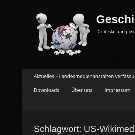
Geschi
Groteske und post
Springe
Primäres
Aktuelles – Landesmedienanstalten verfass
zum
Menü
Inhalt
Downloads
Über uns
Impressum
Schlagwort:
US-Wikimed