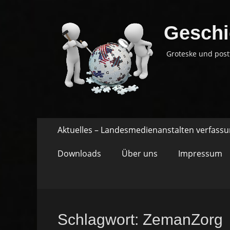
Geschi
Groteske und post
Springe
Primäres
Aktuelles – Landesmedienanstalten verfass
zum
Menü
Inhalt
Downloads
Über uns
Impressum
Schlagwort:
ZemanZorg