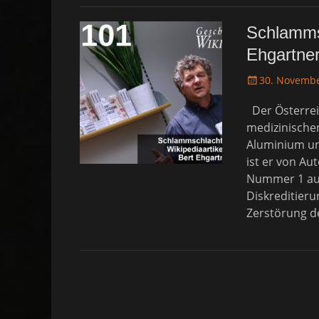
Schlammsc
Ehgartner
P
30. Novemb
o
Der Österreic
s
t
medizinische
e
Aluminium und
d
ist er von Au
o
Nummer 1 aus
n
Diskreditieru
Zerstörung d