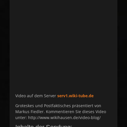
s
t
t
h
e
o
d
r
o
n
Video auf dem Server
serv1.wiki-tube.de
Groteskes und Postfaktisches präsentiert von
Markus Fiedler. Kommentieren Sie dieses Video
unter: http://www.wikihausen.de/video-blog/