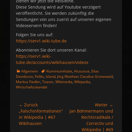
ziehen wir jetzt die Reißleine.
Diese Sendung wird auf Youtube verzögert
veröffentlicht. Sie werden zukünftig die
Sendungen von uns zuerst auf unseren eigenen
Videoservern finden!
Folgen Sie uns auf:
https://serv1.wiki-tube.de
Abonnieren Sie dort unseren Kanal:
https://serv1.wiki-
tube.de/accounts/wikihausen/videos
K
S
Allgemein
Aluminiumhütte
,
Alusuisse
,
Elias
a
c
Davidsson
,
Feliks
,
Island
,
Jörg Matthias Claudius Grünewald
,
t
h
Markus Fiedler
,
Teaser
,
Wikimedia
,
Wikipedia
,
e
l
Wirtschaftsskandal
g
a
o
g
r
w
← Zurück
Weiter →
Beitragsnavigation
i
o
Vorheriger
„Falschinformationen“
Nächster
Jan Böhmermann und
e
r
Beitrag:
in Wikipedia | #67
Beitrag:
Rechtsradikale /
n
t
Wikihausen
Correctiv und
e
Wikipedia | #69