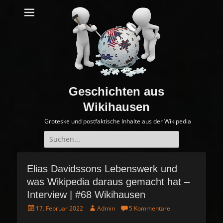
Geschichten aus
Wikihausen
Groteske und postfaktische Inhalte aus der Wikipedia
Suche
nach:
Elias Davidssons Lebenswerk und
was Wikipedia daraus gemacht hat –
Interview | #68 Wikihausen
P
A
17. Februar 2022
Admin
5 Kommentare
o
u