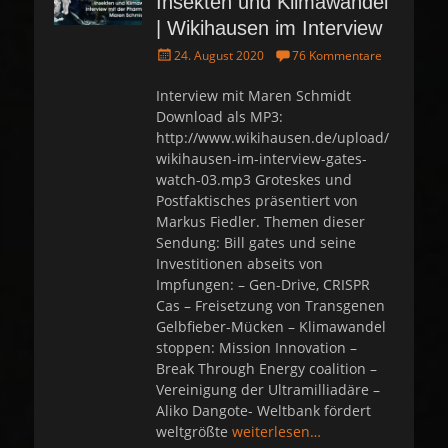
Insekten und Klimawandel
| Wikihausen im Interview
P
24. August 2020
76 Kommentare
o
s
Interview mit Maren Schmidt
t
Download als MP3:
e
http://www.wikihausen.de/upload/
d
wikihausen-im-interview-gates-
o
watch-03.mp3 Groteskes und
n
Postfaktisches präsentiert von
Markus Fiedler. Themen dieser
Sendung: Bill gates und seine
Investitionen abseits von
Impfungen: – Gen-Drive, CRISPR
Cas – Freisetzung von Transgenen
Gelbfieber-Mücken – Klimawandel
stoppen: Mission Innovation –
Break Through Energy coalition –
Vereinigung der Ultramilliadäre –
Aliko Dangote- Weltbank fördert
weltgrößte
weiterlesen…