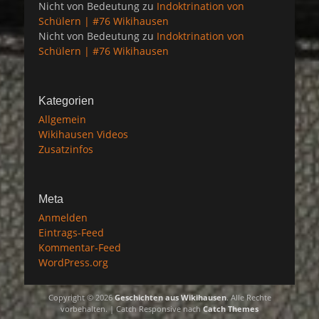
Nicht von Bedeutung
zu
Indoktrination von
Schülern | #76 Wikihausen
Nicht von Bedeutung
zu
Indoktrination von
Schülern | #76 Wikihausen
Kategorien
Allgemein
Wikihausen Videos
Zusatzinfos
Meta
Anmelden
Eintrags-Feed
Kommentar-Feed
WordPress.org
Copyright © 2026
Geschichten aus Wikihausen
. Alle Rechte
vorbehalten. | Catch Responsive nach
Catch Themes