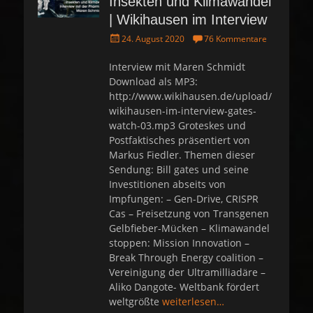
Insekten und Klimawandel
| Wikihausen im Interview
P
24. August 2020
76 Kommentare
o
s
Interview mit Maren Schmidt
t
Download als MP3:
e
http://www.wikihausen.de/upload/
d
wikihausen-im-interview-gates-
o
watch-03.mp3 Groteskes und
n
Postfaktisches präsentiert von
Markus Fiedler. Themen dieser
Sendung: Bill gates und seine
Investitionen abseits von
Impfungen: – Gen-Drive, CRISPR
Cas – Freisetzung von Transgenen
Gelbfieber-Mücken – Klimawandel
stoppen: Mission Innovation –
Break Through Energy coalition –
Vereinigung der Ultramilliadäre –
Aliko Dangote- Weltbank fördert
weltgrößte
weiterlesen…