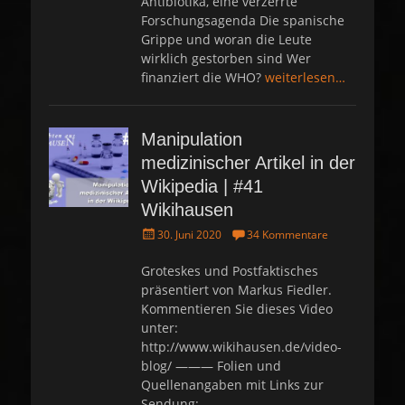
Antibiotika, eine verzerrte
Forschungsagenda Die spanische
Grippe und woran die Leute
wirklich gestorben sind Wer
finanziert die WHO?
weiterlesen…
Manipulation
medizinischer Artikel in der
Wikipedia | #41
Wikihausen
P
30. Juni 2020
34 Kommentare
o
s
Groteskes und Postfaktisches
t
präsentiert von Markus Fiedler.
e
Kommentieren Sie dieses Video
d
unter:
o
http://www.wikihausen.de/video-
n
blog/ ——— Folien und
Quellenangaben mit Links zur
Sendung: