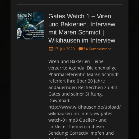
Gates Watch 1 – Viren
und Bakterien. Interview
mit Maren Schmidt |
Wikihausen im Interview
P
17. Juli 2020
64 Kommentare
o
s
Viren und Bakterien – eine
t
verzerrte Agenda. Die ehemalige
e
Pharmareferentin Maren Schmidt
d
referiert ihre über 20 Jahre
o
andauernden Recherchen zu Bill
n
Gates und seiner Stiftung.
Download:
http://www.wikihausen.de/upload/
wikihausen-im-interview-gates-
watch-01.mp3 Quellen- und
Linkliste: Themen in dieser
Sendung: Correctiv Impfen und