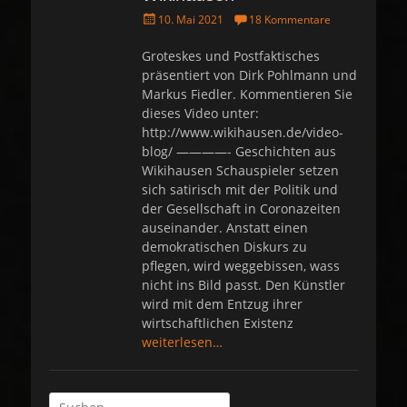
P
10. Mai 2021
18 Kommentare
o
s
Groteskes und Postfaktisches
t
präsentiert von Dirk Pohlmann und
e
Markus Fiedler. Kommentieren Sie
d
dieses Video unter:
o
http://www.wikihausen.de/video-
n
blog/​ ————- Geschichten aus
Wikihausen Schauspieler setzen
sich satirisch mit der Politik und
der Gesellschaft in Coronazeiten
auseinander. Anstatt einen
demokratischen Diskurs zu
pflegen, wird weggebissen, wass
nicht ins Bild passt. Den Künstler
wird mit dem Entzug ihrer
wirtschaftlichen Existenz
weiterlesen…
Suche