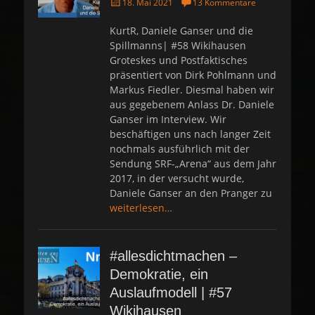
P
18. Mai 2021
13 Kommentare
o
s
KurtR, Daniele Ganser und die
t
Spillmanns| #58 Wikihausen
e
Groteskes und Postfaktisches
d
präsentiert von Dirk Pohlmann und
o
Markus Fiedler. Diesmal haben wir
n
aus gegebenem Anlass Dr. Daniele
Ganser im Interview. Wir
beschäftigen uns nach langer Zeit
nochmals ausführlich mit der
Sendung SRF-„Arena“ aus dem Jahr
2017, in der versucht wurde,
Daniele Ganser an den Pranger zu
weiterlesen…
#allesdichtmachen –
Demokratie, ein
Auslaufmodell | #57
Wikihausen