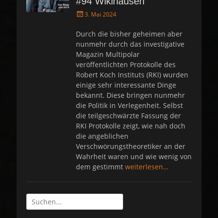
#94 Wikihausen
P
3. Mai 2024
o
s
Durch die bisher geheimen aber
t
nunmehr durch das investigative
e
Magazin Multipolar
d
veröffentlichten Protokolle des
o
Robert Koch Instituts (RKI) wurden
n
einige sehr interessante Dinge
bekannt. Diese bringen nunmehr
die Politik in Verlegenheit. Selbst
die teilgeschwärzte Fassung der
RKI Protokolle zeigt, wie nah doch
die angeblichen
Verschwörungstheoretiker an der
Wahrheit waren und wie wenig von
dem gestimmt
weiterlesen…
Suche
nach: