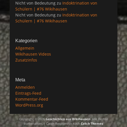
Nicht von Bedeutung
zu
Indoktrination von
Schülern | #76 Wikihausen
Nicht von Bedeutung
zu
Indoktrination von
Schülern | #76 Wikihausen
Kategorien
Allgemein
Wikihausen Videos
Zusatzinfos
Meta
Anmelden
Eintrags-Feed
Kommentar-Feed
WordPress.org
Copyright © 2026
Geschichten aus Wikihausen
. Alle Rechte
vorbehalten. | Catch Responsive nach
Catch Themes