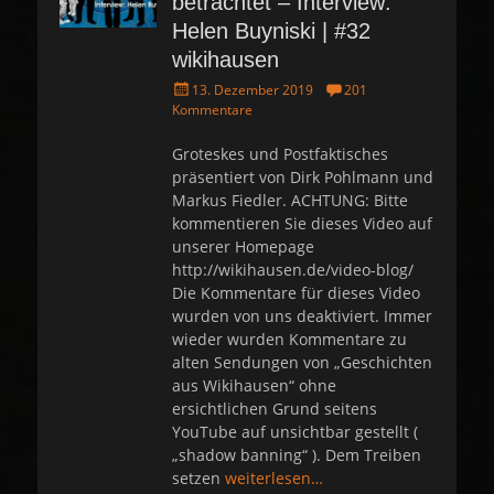
betrachtet – Interview:
Helen Buyniski | #32
wikihausen
P
13. Dezember 2019
201
o
Kommentare
s
t
Groteskes und Postfaktisches
e
präsentiert von Dirk Pohlmann und
d
Markus Fiedler. ACHTUNG: Bitte
o
kommentieren Sie dieses Video auf
n
unserer Homepage
http://wikihausen.de/video-blog/
Die Kommentare für dieses Video
wurden von uns deaktiviert. Immer
wieder wurden Kommentare zu
alten Sendungen von „Geschichten
aus Wikihausen“ ohne
ersichtlichen Grund seitens
YouTube auf unsichtbar gestellt (
„shadow banning“ ). Dem Treiben
setzen
weiterlesen…